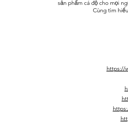
sản phẩm cá độ cho mọi ngư
Cùng tìm hiểu
https:/
h
ht
https
ht