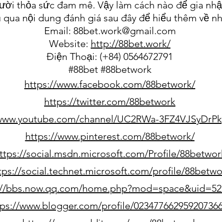
ời thỏa sức đam mê. Vậy làm cách nào để gia nhập
 qua nội dung đánh giá sau đây để hiểu thêm về nh
Email: 88bet.work@gmail.com
Website:
http://88bet.work/
Điện Thoại: (+84) 0564672791
#88bet #88betwork
https://www.facebook.com/88betwork/
https://twitter.com/88betwork
/www.youtube.com/channel/UC2RWa-3FZ4VJSyDr
https://www.pinterest.com/88betwork/
ttps://social.msdn.microsoft.com/Profile/88betwor
tps://social.technet.microsoft.com/profile/88betwo
://bbs.now.qq.com/home.php?mod=space&uid=52
tps://www.blogger.com/profile/02347766295920736