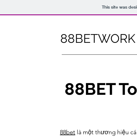
This site was des
88BETWORK
88BET To
88bet
là một thương hiệu cá 